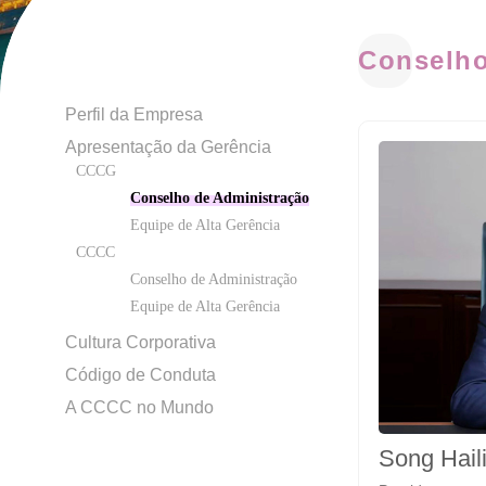
Conselho
Perfil da Empresa
Apresentação da Gerência
CCCG
Conselho de Administração
Equipe de Alta Gerência
CCCC
Conselho de Administração
Equipe de Alta Gerência
Cultura Corporativa
Código de Conduta
A CCCC no Mundo
Song Hail