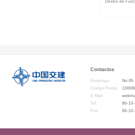
Diretor de Func
Contactos
Endereço:
No.85 
Código Postal:
10008
E-Mail:
webma
Tel:
86-10-
Fax:
86-10