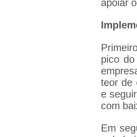
apoiar 
Impleme
Primeir
pico do
empresa
teor de
e segui
com baix
Em segu