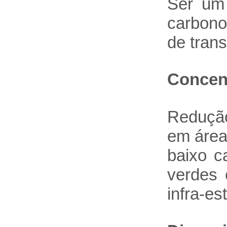
Ser um 
carbono
de trans
Concent
Redução
em área
baixo c
verdes 
infra-es