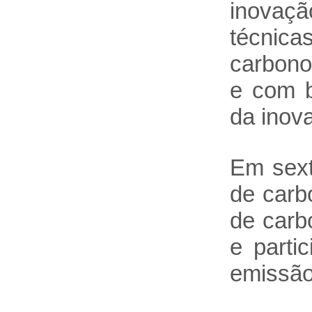
inovaçã
técnica
carbono
e com b
da inov
Em sext
de carb
de carb
e parti
emissão