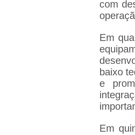
com des
operaçã
Em quar
equipam
desenvo
baixo t
e promo
integra
importa
Em quin