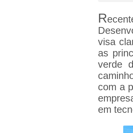
R
ecen
Desenv
visa cla
as prin
verde 
caminho
com a p
empresa
em tecno