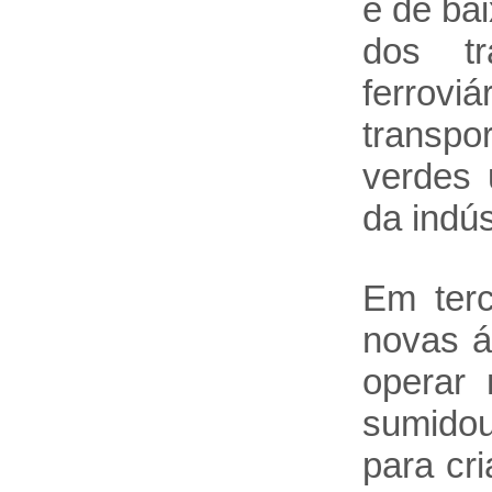
e de ba
dos tr
ferrov
transpo
verdes 
da indús
Em terc
novas á
operar 
sumidou
para cr