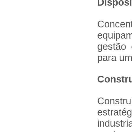
Disposi
Concent
equipam
gestão 
para um
Constru
Constr
estraté
industri