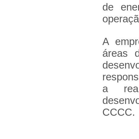
de ene
operaçã
A empre
áreas d
desen
respons
a rea
desenv
CCCC.