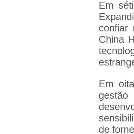
Em séti
Expandir
confiar
China H
tecnolo
estrange
Em oita
gestão
desenv
sensibi
de forn