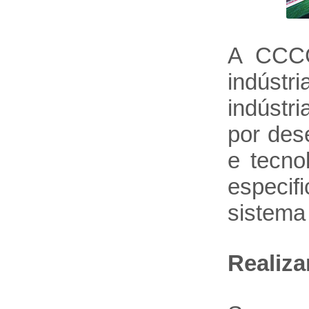
A CCCC
indústr
indústr
por des
e tecno
especif
sistema
Realiza