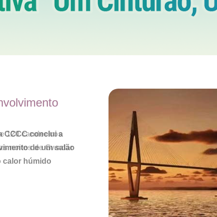
volvimento
da CCCC conclui a
vimento de um salão
o calor húmido