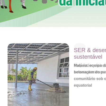
SER & desen
sustentável
Malásia: equipa 
betonagem do pa
comunitário sob 
equatorial