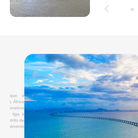
ue é
frica
etros
iga a
ito de
lmente