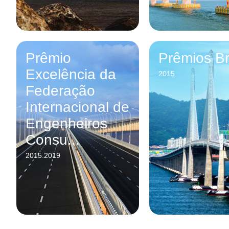
Prêmio
Prêmios Br
Excelência da
2015
Federação
Internacional de
Engenheiros
Consu...
2015.2019