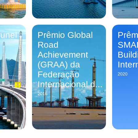
unel
Prêmio Global
Prêmi
Road
SMAR
Achievement
Buil
(GRAA) da
Inter
Federação
2020
Internacional d...
2016