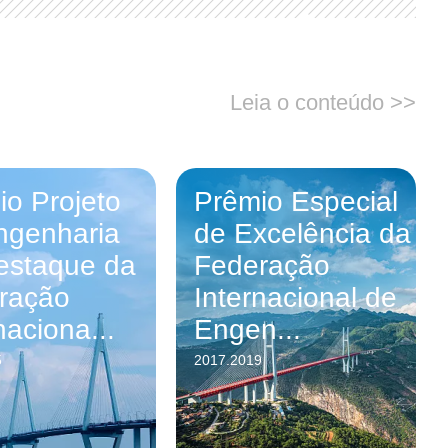
Leia o conteúdo >>
io Projeto
Prêmio Especial
ngenharia
de Excelência da
estaque da
Federação
ração
Internacional de
naciona...
Engen...
5
2017.2019