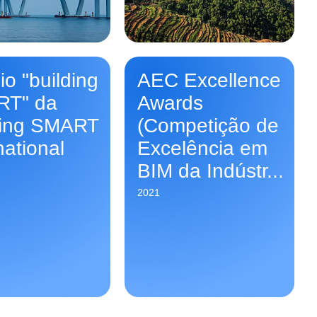
o "building
AEC Excellence
T" da
Awards
ding SMART
(Competição de
national
Excelência em
BIM da Indústr...
2021