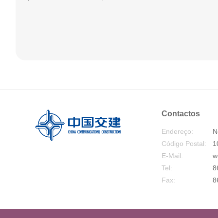
Contactos
Endereço:
N
Código Postal:
1
E-Mail:
w
Tel:
8
Fax:
8