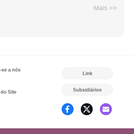
Mais >>
-se a nós
Link
Subsidiários
do Site