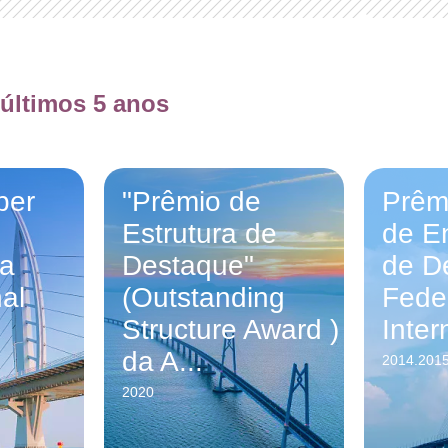
 últimos 5 anos
per
"Prêmio de
Prêm
Estrutura de
de E
ia
Destaque"
de D
al
(Outstanding
Fede
Structure Award )
Inter
da A...
2014.201
2020