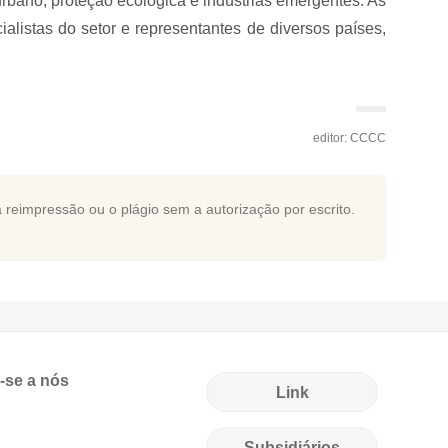
urbano, proteção ecológica e indústrias emergentes. As
alistas do setor e representantes de diversos países,
editor: CCCC
a reimpressão ou o plágio sem a autorização por escrito.
-se a nós
Link
Subsidiários