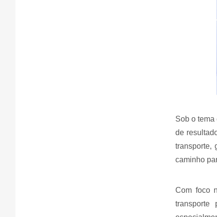
Sob o tema 
de resultad
transporte,
caminho para
Com foco no
transporte