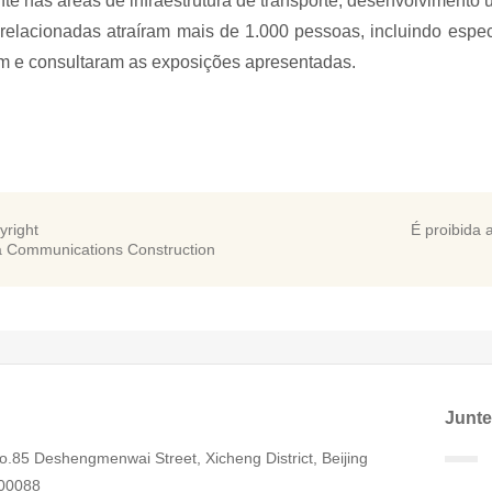
te nas áreas de infraestrutura de transporte, desenvolvimento 
relacionadas atraíram mais de 1.000 pessoas, incluindo especi
am e consultaram as exposições apresentadas.
yright
É proibida 
a Communications Construction
Junte
o.85 Deshengmenwai Street, Xicheng District, Beijing
00088