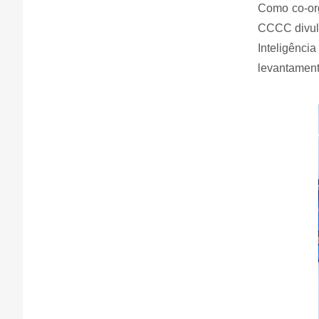
Como co-org
CCCC divulg
Inteligência
levantament