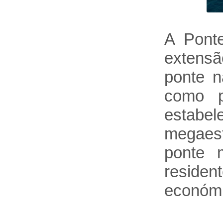
A Pont
extensã
ponte n
como p
estabe
megaest
ponte 
residen
económi