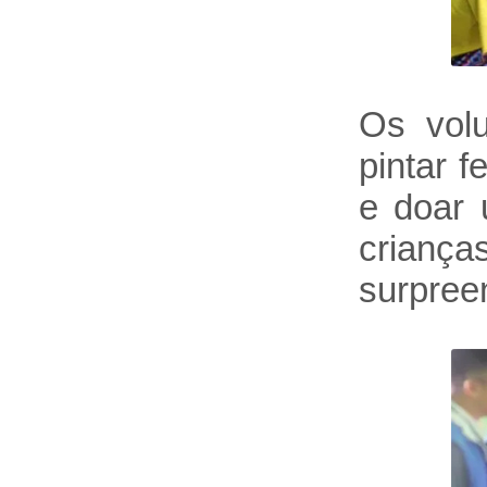
Os volu
pintar f
e doar 
crianç
surpree