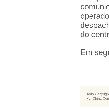
comunic
operad
despach
do cent
Em segu
Todo Copyrigh
Por China Com