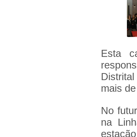
Esta c
respons
Distrit
mais de
No futu
na Linh
estação