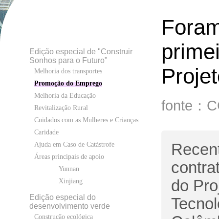
Foram
prime
Edição especial de "Construir
Sonhos para o Futuro"
Proje
Melhoria dos transportes
Promoção do Emprego
Melhoria da Educação
fonte：
Revitalização Rural
Cuidados com as Mulheres e Crianças
Caridade
Recent
Ajuda em Caso de Catástrofe
Áreas principais de apoio
contra
Yunnan
do Pro
Xinjiang
Edição especial do
Tecnol
desenvolvimento verde
Construção ecológica