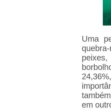
Uma pe
quebra-
peixes,
borbolh
24,36%
import
também 
em outr