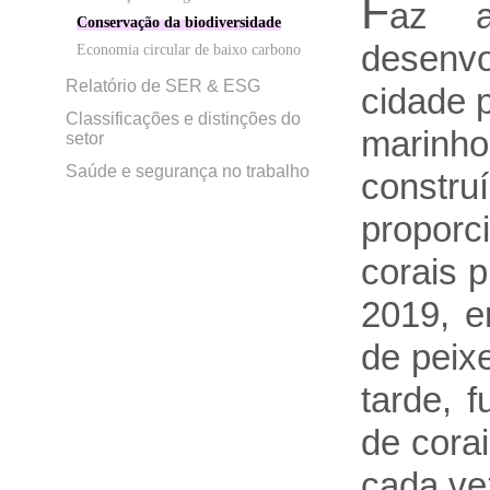
F
az a
Conservação da biodiversidade
desenvo
Economia circular de baixo carbono
Relatório de SER & ESG
cidade p
Classificações e distinções do
marinho
setor
Saúde e segurança no trabalho
constru
proporc
corais 
2019, e
de peix
tarde, 
de corai
cada ve