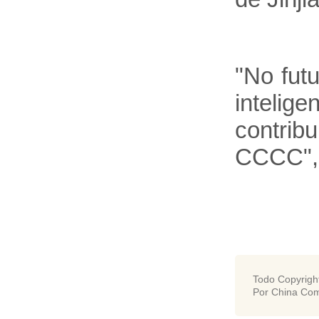
"No fut
intelig
contrib
CCCC", 
Todo Copyrigh
Por China Com