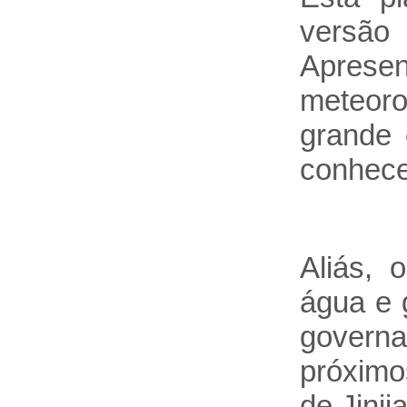
versão
Apresen
meteoro
grande 
conhece
Aliás, 
água e 
govern
próximo
de Jinj