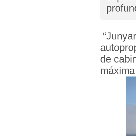
profun
“Junyan
autopro
de cabi
máxima 