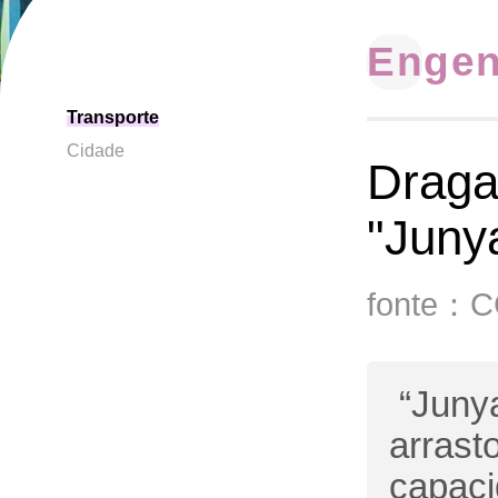
Engen
Transporte
Cidade
Draga
"Juny
fonte：
“Junya
arrast
capaci