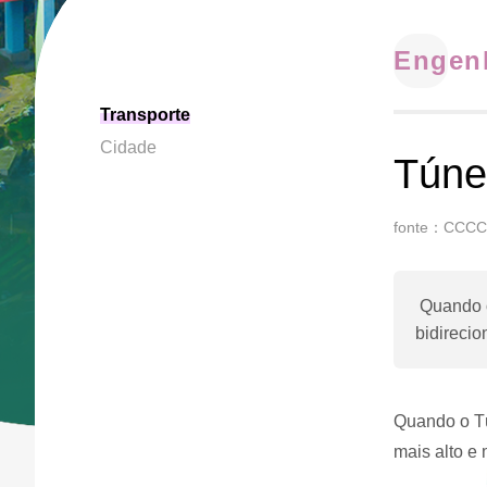
Engenh
Transporte
Cidade
Túne
fonte：CCCC
Quando o 
bidirecio
Quando o Tún
mais alto e 