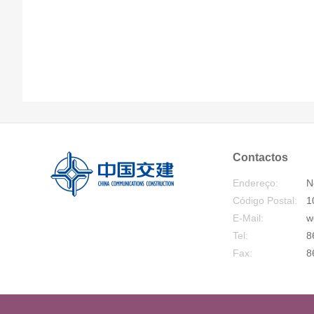
Contactos
Endereço:
N
Código Postal:
1
E-Mail:
w
Tel:
8
Fax:
8