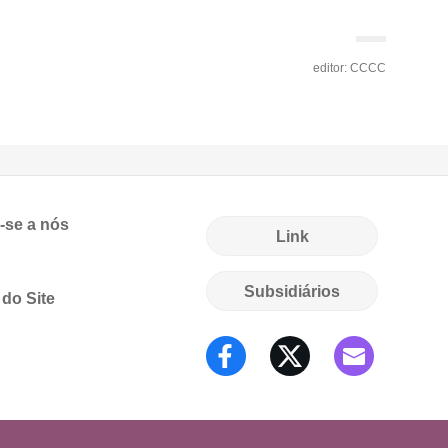
editor: CCCC
-se a nós
Link
Subsidiários
do Site