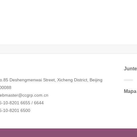
Junte
o.85 Deshengmenwai Street, Xicheng District, Beijing
00088
Mapa 
ebmaster@ccgrp.com.cn
6-10-8201 6655 / 6644
6-10-8201 6500