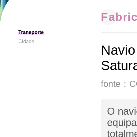
Fabri
Transporte
Cidade
Navio
Satur
fonte：
O navi
equipa
totalm